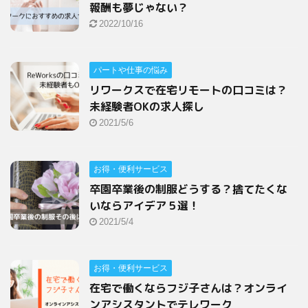
報酬も夢じゃない？
2022/10/16
パートや仕事の悩み
リワークスで在宅リモートの口コミは？
未経験者OKの求人探し
2021/5/6
お得・便利サービス
卒園卒業後の制服どうする？捨てたくな
いならアイデア５選！
2021/5/4
お得・便利サービス
在宅で働くならフジ子さんは？オンライ
ンアシスタントでテレワーク