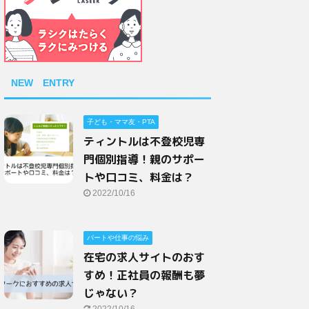
NEW ENTRY
子ども・ママ友・PTA
ティントルは不登校児専
門個別指導！親のサポー
トや口コミ、料金は？
2022/10/16
パートや仕事の悩み
在宅の求人サイトのおす
すめ！正社員の報酬も夢
じゃない？
2022/10/16