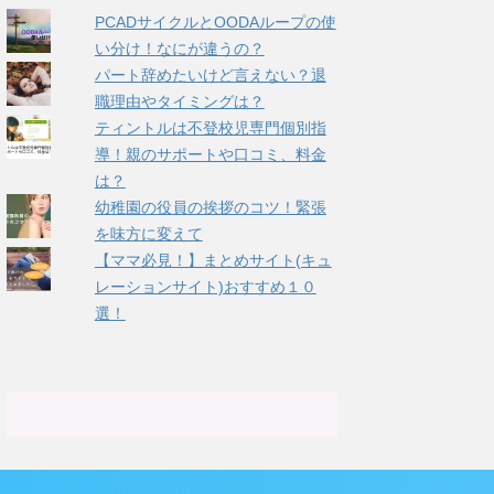
PCADサイクルとOODAループの使
い分け！なにが違うの？
パート辞めたいけど言えない？退
職理由やタイミングは？
ティントルは不登校児専門個別指
導！親のサポートや口コミ、料金
は？
幼稚園の役員の挨拶のコツ！緊張
を味方に変えて
【ママ必見！】まとめサイト(キュ
レーションサイト)おすすめ１０
選！