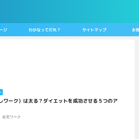
ージ
わかなってだれ？
サイトマップ
お
み
テレワーク）は太る？ダイエットを成功させる５つのア
在宅ワーク