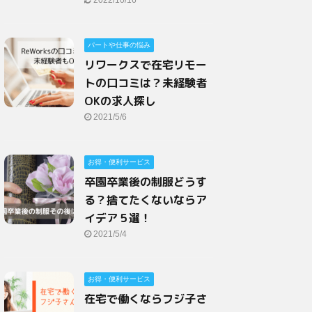
パートや仕事の悩み
リワークスで在宅リモー
トの口コミは？未経験者
OKの求人探し
2021/5/6
お得・便利サービス
卒園卒業後の制服どうす
る？捨てたくないならア
イデア５選！
2021/5/4
お得・便利サービス
在宅で働くならフジ子さ